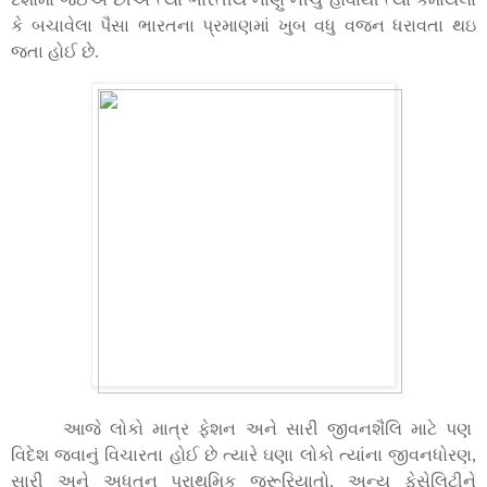
કે બચાવેલા પૈસા ભારતના પ્રમાણમાં ખુબ વધુ વજન ધરાવતા થઇ
જતા હોઈ છે.
આજે લોકો માત્ર ફેશન અને સારી જીવનશૈલિ માટે પણ
વિદેશ જવાનું વિચારતા હોઈ છે ત્યારે ઘણા લોકો ત્યાંના જીવનધોરણ
,
સારી અને અધતન પ્રાથમિક જરૂરિયાતો
,
અન્ય ફેસેલિટીને