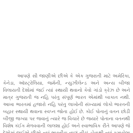
આપણે સૌ જાણીએ છીએ કે એક ગુજરાતી માટે અમેરિકા
,
કેનેડા
,
ઑસ્ટ્રેલિયા
,
જર્મની
,
ન્યુઝીલેન્ડ અને અન્ય બીજા
વિલાયતી દેશોમાં જઈ ત્યાં સ્થાયી થવાનો કેવો ગાંડો ક્રેઝ છે અને
માત્ર ગુજરાતી જ નહિ પરંતુ સંપૂર્ણ ભારત એમાંથી બાકાત નથી.
આખા ભારતમાં હજારો નહિ પરંતુ લાખોની સંખ્યામાં લોકો ભારતની
બહાર સ્થાયી થવાના સ્વપ્ન જોતા હોઈ છે. કોઈ પોતાનું વતન છોડી
બીજી જગ્યા પર જવાનું ત્યારે જ વિચારે છે જયારે પોતાના વતનથી
વિશેષ કંઈક મેળવવાની લાલશા હોઈ અને સ્વાભાવિક રીતે આપણે જે
દેશોમાં જઈએ છીએ ત્યાં ભારતીય નાણું નીચું હોવાથી ત્યાં કમાયેલા