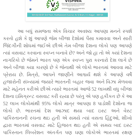
આ બધું સમજતા એક વિચાર અવશ્ય આપણા મનને સ્પર્શ
કરતો હશે કે શું આપણે જેમ બીજા દેશોમાં પૈસા કમાવવા અને સારી
જિંદગીની શોધમાં જઈએ છીએ તેમ બીજા દેશના લોકો પણ આપણે
ત્યાં વસવાટ કરવાના સ્વપ્ન બનાવે છે
?
અને જો હા તો એ ક્યાં દેશના
નાગરિકો છે જેમને ભારત પણ એક સ્વપ્ન પુરા કરનારો દેશ લાગે છે
અને બીજા ક્યા કારણો છે કે જેનાથી એ લોકો ભારતમાં આવવા માટે
પ્રેરાય છે. મિત્રો
,
આપને જાણીને આશ્ચર્ય થશે કે આપણે વર્ષે
હજારોની સંખ્યામાં જયારે ભારતની બહાર જવા અને વિઝા મેળવવા
માટે મહેનત કરીએ છીએ ત્યારે ભારતમાં આજે 52 લાખથી વધુ બીજા
દેશના ઇમિગ્રન્ટ વસવાટ કરી રહ્યા છે પરંતુ એ પણ હકીકત છે કે આ
52 લાખ લોકોમાંથી 95% લોકો માત્ર આપણા 8 પાડોશી દેશોના જ
લોકો છે. ભારતમાં દેશ આઝાદ થયા બાદ ઇસ્ટ અને વેસ્ટ
પાકિસ્તાનની રચના થઇ હતી એ સમયે ત્યાં વસતા હિંદુઓ
,
શીખો
દ્વારા ભારતમાં વસવાટ માટે હિજરત થઇ હતી એ સમય બાદ ઇસ્ટ
પાકિસ્તાન લિબરેશન અંતર્ગત પણ ઘણા લોકોએ ભારતમાં રક્ષણ