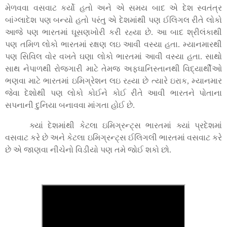
મેળવવા વસવાટ કર્યો હતો અને એ સમય બાદ એ દેશ સ્વતંત્ર
બાંગ્લાદેશ પણ બન્યો હતો પરંતુ એ દેશમાંથી પણ ઈલિગલ રીતે લોકો
આજે પણ ભારતમાં ઘૂસણખોરી કરી રહ્યા છે. આ બાદ શ્રીલંકાથી
પણ તમિળ લોકો ભારતમાં રક્ષણ લઇ આવી વસ્યા હતા. મ્યાનમારથી
પણ સિવિલ વોર વખતે ઘણા લોકો ભારતમાં આવી વસ્યા હતા. સાથો
સાથ નેપાળથી રોજગારી માટે તેમજ અફઘાનિસ્તાનથી વિદ્યાર્થીઓ
ભણવા માટે ભારતમાં ઇમિગ્રેશન લઇ રહ્યા છે ત્યારે ઇરાક
,
મ્યાનમાર
જેવા દેશોથી પણ લોકો કોઈને કોઈ રીતે આવી ભારતને પોતાના
સપનાની દુનિયા બનાવવા માંગતા હોઈ છે.
ક્યાં દેશમાંથી કેટલા ઇમિગ્રન્ટ્સ ભારતમાં ક્યાં પ્રદેશમાં
વસવાટ કરે છે અને કેટલા ઇમિગ્રન્ટ્સ ઈલિગલી ભારતમાં વસવાટ કરે
છે એ જાણવા નીચેનો વિડીયો પણ તમે જોઈ શકો છો.