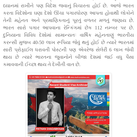
ધ્યાનમાં રાખીને પણ વિદેશ જવાનું વિચારતા હોઈ છે. આજે ભારત
કરતા વિદેશોના ઘણા દેશો ઊંચા પગારધોરણ આપતા હોવાથી લોકોને
તેની મહેનત અને પ્રમાણિકતાનું પૂરતું વળતર મળતું જણાય છે.
ભારત સારો પગાર આપવાના રેન્કિંગમાં છેક 112 નમ્બર પર છે.
દુનિયાના વિવિધ દેશોમાં સામાન્યતઃ વાર્ષિક મહેનતાણું ભારતીય
કરન્સી મુજબ 40-50 લાખ રૂપિયા જેવું થતું હોઈ છે ત્યારે ભારતમાં
સારી પ્રોફાઈલ ધરાવતી પોસ્ટની પણ એવરેજ સેલેરી 6 લાખ જેવી
થાય છે ત્યારે ભારતના જુવાનોને બીજા દેશમાં જઈ વધુ પૈસા
કમાવવાની ઈચ્છા થાય તે દેખીતી વાત છે.