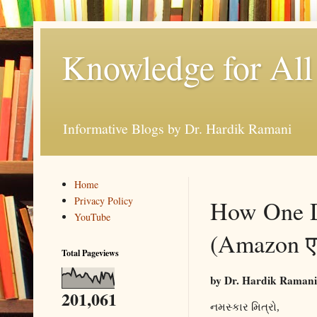
Knowledge for All
Informative Blogs by Dr. Hardik Ramani
Home
Privacy Policy
How One D
YouTube
(Amazon एक 
Total Pageviews
by Dr. Hardik Ramani
201,061
નમસ્કાર મિત્રો
,