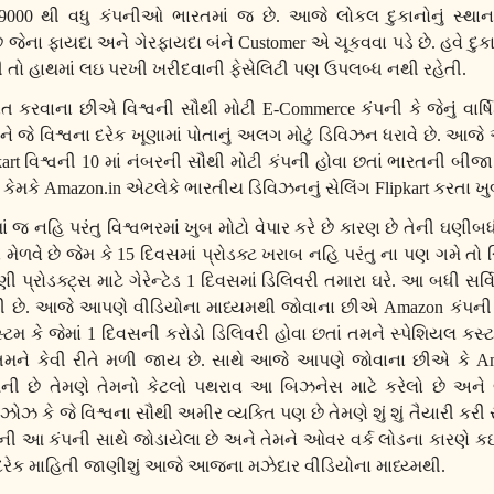
9000
થી વધુ કંપનીઓ ભારતમાં જ છે. આજે લોકલ દુકાનોનું સ
ે જેના ફાયદા અને ગેરફાયદા બંને
Customer
એ ચૂકવવા પડે છે. હવે દુ
 તો હાથમાં લઇ પરખી ખરીદવાની ફેસેલિટી પણ ઉપલબ્ધ નથી રહેતી.
 કરવાના છીએ વિશ્વની સૌથી મોટી
E-Commerce
કંપની કે જેનું વા
અને જે વિશ્વના દરેક ખૂણામાં પોતાનું અલગ મોટું ડિવિઝન ધરાવે છે. 
kart
વિશ્વની
10
માં નંબરની સૌથી મોટી કંપની હોવા છતાં ભારતની બીજ
 કેમકે
Amazon.in
એટલેકે ભારતીય ડિવિઝનનું સેલિંગ
Flipkart
કરતા ખુબ
ં જ નહિ પરંતુ વિશ્વભરમાં ખુબ મોટો વેપાર કરે છે કારણ છે તેની ઘણીબધ
 મેળવે છે જેમ કે
15
દિવસમાં પ્રોડક્ટ ખરાબ નહિ પરંતુ ના પણ ગમે તો 
 પ્રોડક્ટ્સ માટે ગેરેન્ટેડ
1
દિવસમાં ડિલિવરી તમારા ઘરે. આ બધી સર
તી છે. આજે આપણે વીડિયોના માધ્યમથી જોવાના છીએ
Amazon
કંપની
ટમ કે જેમાં
1
દિવસની કરોડો ડિલિવરી હોવા છતાં તમને સ્પેશિયલ કસ
ટ તમને કેવી રીતે મળી જાય છે. સાથે આજે આપણે જોવાના છીએ કે
A
ંપની છે તેમણે તેમનો કેટલો પથરાવ આ બિઝનેસ માટે કરેલો છે અને ભ
ઝ કે જે વિશ્વના સૌથી અમીર વ્યક્તિ પણ છે તેમણે શું શું તૈયારી કરી 
ેમની આ કંપની સાથે જોડાયેલા છે અને તેમને ઓવર વર્ક લોડના કારણે 
દરેક માહિતી જાણીશું આજે આજના મઝેદાર વીડિયોના માધ્ય્મથી.