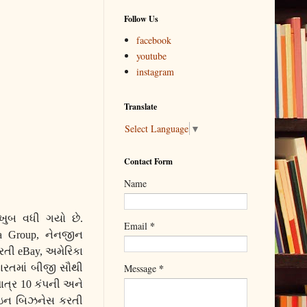
Follow Us
facebook
youtube
instagram
Translate
Select Language
▼
Contact Form
Name
 ખુબ વધી ગયો છે.
*
Email
ba Group,
નેનજીન
કરતી
eBay,
અમેરિકા
*
Message
રતમાં બીજી સૌથી
ાત્ર
10
કંપની અને
ન બિઝનેસ કરતી