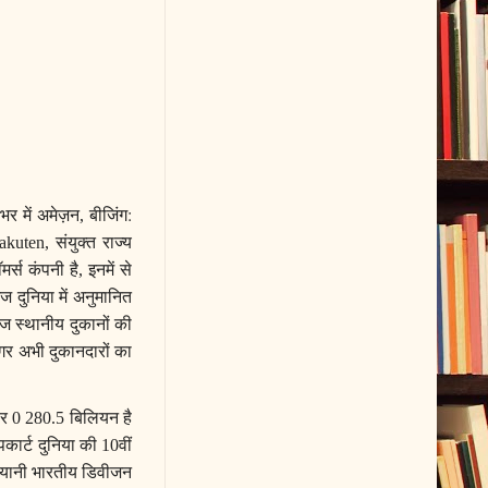
भर में अमेज़न
बीजिंग:
,
संयुक्त राज्य
akuten,
मर्स कंपनी है
इनमें से
,
 दुनिया में अनुमानित
आज स्थानीय दुकानों की
गर अभी दुकानदारों का
वर
बिलियन है
0 280.5
पकार्ट दुनिया की
वीं
10
यानी भारतीय डिवीजन