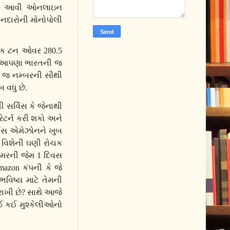
્થાન આવી ઓનલાઇન
કાનદારોની મોનોપોલી
ર્ષિક ટન ઓવર
280.5
આજે આપણા ભારતની જ
ા જ નમ્બરની સૌથી
 વધુ છે.
ી સર્વિસ કે જેનાથી
રિટર્ન કરી શકો અને
્વિસ એમેઝોનને ખુબ
 વિશેની ઘણી રોચક
્ટમરની જેમ
1
દિવસ
mazon
કંપની કે જે
વિષ્ય માટે તેમની
રાખી છે
?
સાથે આજે
કઈ કઈ મુશ્કેલીઓનો