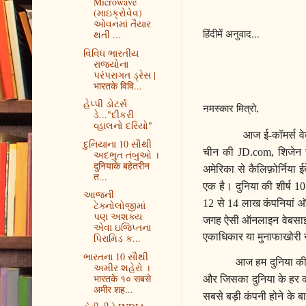
Microwave
(માઇક્રોવેવ)
ઓવનમાં તૈયાર
हिंदीमें अनुवाद...
થતી ...
વિવિધ ભારતીય
રાજ્યોના
પરંપરાગત ડ્રેસ |
भारतके विवि...
હેપ્પી ડોટર્સ
नमस्कार मित्रो,
ડે..."દીકરી
વ્હાલનો દરિયો"
आज ई-कॉमर्स वेब
દુનિયાના 10 સૌથી
चीन की
शिजेन
JD.com,
અદભુત તંબુઓ ।
दुनियाके बहेतरीन
अमेरिका से कैलिफ़ोर्निया ईबे
त...
एक है। दुनिया की शीर्ष
1
આજની
से
लाख कंपनियां ऑ
12
14
ટેક્નોલોજીમાં
પણ અશક્ય
जगह ऐसी ऑनलाइन वेबसाइटों
એવા ઇજિપ્તના
एकाधिकार या मुनाफाखोरी नह
પિરામિડ ક...
ભારતના 10 સૌથી
आज हम दुनिया की स
અમીર શહેરો ।
और जिसका दुनिया के हर क
भारतके १० सबसे
अमीर शह...
सबसे बड़ी कंपनी होने के 