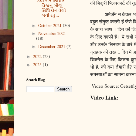
કેવી રીતે INDIA
की बिक्री फ्लिपकार्ट की त
વિશ્વનું બીજું
સિલિકોન વૅલી
अमेज़ॅन न केवल भा
બની રહ...
बहुत संतुष्ट करती हैं जैसे 
October 2021
(30)
►
के साथ-साथ
दिन की डि
1
November 2021
►
के लिए काफी हैं।
ये सभी 
(18)
और उनके सिस्टम के बारे मे
December 2021
(7)
►
ग्राहक की तरह
दिन में
1
2022
(23)
►
बिजनेस के लिए कितना कुछ
2025
(1)
►
भी हैं
की क्या तैयारी है
स
,
?
समस्याओं का सामना करना 
Search Blog
Video Source: Getsetf
Video Link: