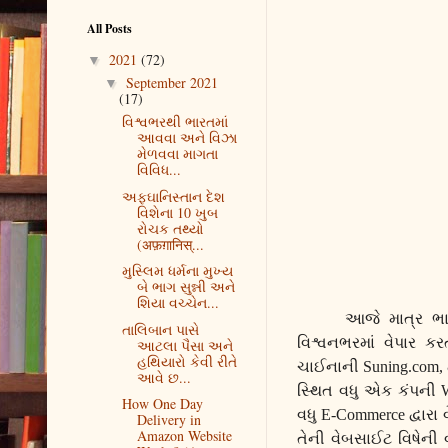
All Posts
2021
(72)
▼
September 2021
▼
(17)
વિશ્વભરથી ભારતમાં
આવવા અને વિઝા
મેળવવા માગતા
વિવિધ...
અફઘાનિસ્તાન દેશ
વિશેના 10 ખુબ
રોચક તથ્યો
(अफ़ग़ानिस्...
મુસ્લિમ ધર્મના મુખ્ય
બે ભાગ સુન્ની અને
શિયા વચ્ચેન...
આજે માત્ર ભાર
તાલિબાન પાસે
વિશ્વનભરમાં વેપાર ક
આટલા પૈસા અને
હથિયારો કેવી રીતે
ચાઈનાની
Suning.com,
આવે છ...
સ્થિત વધુ એક કંપની
How One Day
વધુ
E-Commerce
દ્વાર
Delivery in
Amazon Website
તેની વેબસાઈટ વિષેની 