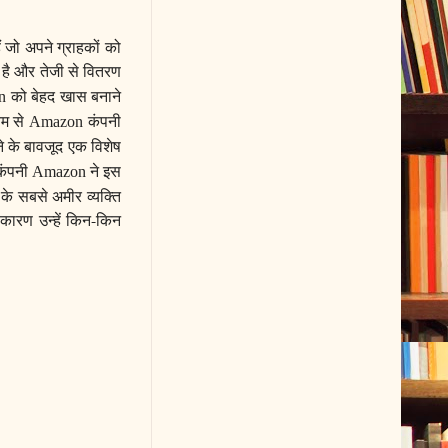
ं जो अपने ग्राहकों को
है और तेजी से वितरण
को बेहद खास बनाने
on
यम से
कंपनी
Amazon
ने के बावजूद एक विशेष
 कंपनी
ने इस
Amazon
े सबसे अमीर व्यक्ति
 कारण उन्हें किन-किन