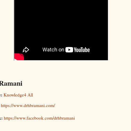
 Ramani
e:
Knowledge4 All
https://www.drhbramani.com/
k:
https://www.facebook.com/drhbramani