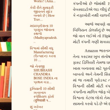
Works? (Ama...
કંપનીઓ છે જેમાંથી
1
કેવી રીતે મુસાફરી
વેબસાઇટોએ લઇ લીધું છ
જીવનને સુંદર
બનાવે છે | How
કે નફાખોરી નથી ચાલતી
Trav...
આજે આપણે વાત
મધ્યપ્રદેશના 10
પ્રમુખ જોવાના
બિલિયન ડોલર્સનું છે 
સ્થળો
જો વાત લઈએ તો
Flip
(Madhyapradesh.
..
મોટી કંપની ગણી શકાય
વિશ્વમાં સૌથી વધુ
Amazon
ભારતમા
Manufacturing
(ઉત્પાદન) કરતા
તેના કસ્ટમર ખુબ સંતોષ
10 ...
ફાસ્ટ ડિલિવરી તેમજ ઘણી
જો નેતાજી
ખાસ બનાવવા માટે પૂર
SHUBHASH
CHANDRA
બાબતો અને તેમની સિસ્
BOSE INDIA ના
માં જ તમારી પ્રોડક્
પ્રથમ વડા...
વિશ્વની સૌથી મોટી ક
દુનિયાની 10 સૌથી
કંપનીના માલિક જોફ બેઝો
ખતરનાક
સ્પેશિયલ ફોર્સ
વિશ્વના કેટલા લોકો ત
(दुनियाकी १...
સામનો કરવો પડે છે એ 
શું ખરેખર