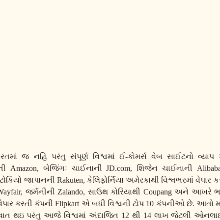
તમાં જ નહિ પરંતુ સંપૂર્ણ વિશ્વમાં ઈ-કોમર્સ વેબ સાઈટનો વ્યાપ
રતી
Amazon,
બેજિંગઃ ચાઈનાની
JD.com,
શિજેન ચાઈનાની
Aliba
ટોકિયો જાપાનની
Rakuten,
કેલિફોર્નિયા અમેરકાથી વિશ્વભરમાં વેપાર 
Wayfair,
જર્મનીની
Zalando,
સાઉથ કોરિયાથી
Coupang
અને આખરે ભા
ા વેપાર કરતી કંપની
Flipkart
એ બધી વિશ્વની ટોપ
10
કંપનીઓ છે. આતો મ
વાત થઇ પરંતુ આજે વિશ્વમાં અંદાજિત
12
થી
14
લાખ જેટલી ઓનલાઇ