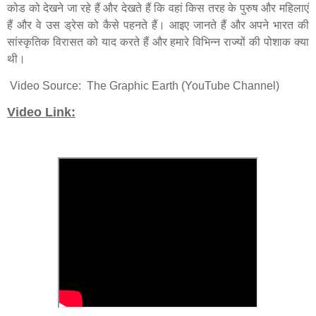
कोड
को
देखने
जा
रहे
हैं
और
देखते
हैं
कि
वहां
किस
तरह
के
पुरुष
और
महिलाएं
हैं
और
वे
उस
ड्रेस
को
कैसे
पहनते
हैं
।
आइए
जानते
हैं
और
अपने
भारत
की
सांस्कृतिक
विरासत
को
याद
करते
हैं
और
हमारे
विभिन्न
राज्यों
की
पोशाक
क्या
थी
।
Video Source: The Graphic Earth (YouTube Channel)
Video Link: