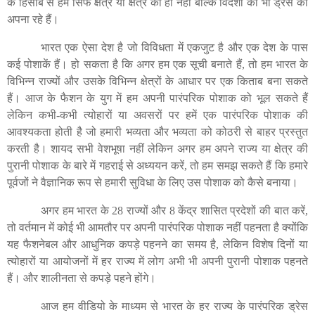
के
हिसाब
से
हम
सिर्फ
क्षेत्र
या
क्षेत्र
की
ही
नहीं
बल्कि
विदेशों
की
भी
ड्रेस
को
अपना
रहे
हैं
।
भारत
एक
ऐसा
देश
है
जो
विविधता
में
एकजुट
है
और
एक
देश
के
पास
कई
पोशाकें
हैं
।
हो
सकता
है
कि
अगर
हम
एक
सूची
बनाते
हैं
,
तो
हम
भारत
के
विभिन्न
राज्यों
और
उसके
विभिन्न
क्षेत्रों
के
आधार
पर
एक
किताब
बना
सकते
हैं
।
आज
के
फैशन
के
युग
में
हम
अपनी
पारंपरिक
पोशाक
को
भूल
सकते
हैं
लेकिन
कभी
-
कभी
त्योहारों
या
अवसरों
पर
हमें
एक
पारंपरिक
पोशाक
की
आवश्यकता
होती
है
जो
हमारी
भव्यता
और
भव्यता
को
कोठरी
से
बाहर
प्रस्तुत
करती
है
।
शायद
सभी
वेशभूषा
नहीं
लेकिन
अगर
हम
अपने
राज्य
या
क्षेत्र
की
पुरानी
पोशाक
के
बारे
में
गहराई
से
अध्ययन
करें
,
तो
हम
समझ
सकते
हैं
कि
हमारे
पूर्वजों
ने
वैज्ञानिक
रूप
से
हमारी
सुविधा
के
लिए
उस
पोशाक
को
कैसे
बनाया
।
अगर
हम
भारत
के
28
राज्यों
और
8
केंद्र
शासित
प्रदेशों
की
बात
करें
,
तो
वर्तमान
में
कोई
भी
आमतौर
पर
अपनी
पारंपरिक
पोशाक
नहीं
पहनता
है
क्योंकि
यह
फैशनेबल
और
आधुनिक
कपड़े
पहनने
का
समय
है
,
लेकिन
विशेष
दिनों
या
त्योहारों
या
आयोजनों
में
हर
राज्य
में
लोग
अभी
भी
अपनी
पुरानी
पोशाक
पहनते
हैं
।
और
शालीनता
से
कपड़े
पहने
होंगे
।
आज
हम
वीडियो
के
माध्यम
से
भारत
के
हर
राज्य
के
पारंपरिक
ड्रेस