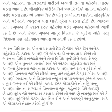
અને બહારના વાતાવરણથી શરીરને બચાવી રાખવા પહેરવેશ ધારણ
કરતા આવ્યા છે. ભૌગોલિક પરિસ્થિતિને આધારે લોકો પોતાના પહેરવેશ
પસંદ કરતા હોઈ એ સ્વાભાવિક છે પરંતુ સાથોસાથ લોકોના સાંસ્કૃતિક
અને પરંપરાને અનુરૂપ પણ લોકો ડ્રેસ પહેરતા હોઈ છે. આજના
સમય મુજબ તો કદાચ દરેક પહેરવેશ પસંદ મુજબ પહેરવામાં આવી
રહ્યો છે અને ફેશન મુજબ માત્ર વિસ્તાર કે પ્રદેશ નહિ પરંતુ
વિદેશના પણ પહેરવેશને આપણે અપનાવી રહ્યા છીએ.
ભારત વિવિધતામાં એકતા ધરાવતો દેશ છે જેમાં એક દેશ અનેક
પહેરવેશ છે. કદાચ આપણે જો એક યાદી બનાવવા ધારીએ તો
ભારતના વિવિધ રાજ્યો અને તેના વિવિધ પ્રદેશોને આધારે પણ
આપણે એક પુસ્તક બનાવી શકીએ એટલા પહેરવેશ થઇ શકે.
આજના ફેશનના જમાનામાં કદાચ આપણા પરંપરાગત ડ્રેસને તો
આપણે વિસરતાં જઈએ છીએ પરંતુ વારે તહેવારે કે પ્રસંગોમાં આપણે
આપણી ભવ્યતા અને વિશાળતા રજુ કરતા પરંપરાગત ડ્રેસને કબાટ
બહાર જરૂર કરીએ છીએ. કદાચ દરેક પોશાકોને તો નહિ પરંતુ
આપણા પોતાના રાજ્ય કે વિસ્તારના જુના પહેરવેશ વિષે આપણે
ઊંડાણપૂર્વક જો અભ્યાસ કરવા ધારીએ તો આપણે સમજી શકીએ કે
આપણા પૂર્વજોએ કેટલા વૈજ્ઞાનિક રીતે અને આપણી અનુકૂળતા માટે
એ પોશાકને તૈયાર કરેલો હોઈ છે.