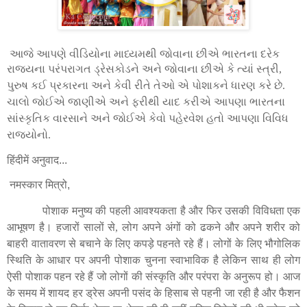
આજે આપણે વીડિયોના માધ્યમથી જોવાના છીએ ભારતના દરેક
રાજ્યના પરંપરાગત ડ્રેસકોડને અને જોવાના છીએ કે ત્યાં સ્ત્રી
,
પુરુષ કઈ પ્રકારના અને કેવી રીતે તેઓ એ પોશાકને ધારણ કરે છે.
ચાલો જોઈએ જાણીએ અને ફરીથી યાદ કરીએ આપણા ભારતના
સાંસ્કૃતિક વારસાને અને જોઈએ કેવો પહેરવેશ હતો આપણા વિવિધ
રાજ્યોનો.
हिंदीमें अनुवाद...
नमस्कार मित्रो,
पोशाक
मनुष्य
की
पहली
आवश्यकता
है
और
फिर
उसकी
विविधता
एक
आभूषण
है
।
हजारों
सालों
से
,
लोग
अपने
अंगों
को
ढकने
और
अपने
शरीर
को
बाहरी
वातावरण
से
बचाने
के
लिए
कपड़े
पहनते
रहे
हैं
।
लोगों
के
लिए
भौगोलिक
स्थिति
के
आधार
पर
अपनी
पोशाक
चुनना
स्वाभाविक
है
लेकिन
साथ
ही
लोग
ऐसी
पोशाक
पहन
रहे
हैं
जो
लोगों
की
संस्कृति
और
परंपरा
के
अनुरूप
हो
।
आज
के
समय
में
शायद
हर
ड्रेस
अपनी
पसंद
के
हिसाब
से
पहनी
जा
रही
है
और
फैशन