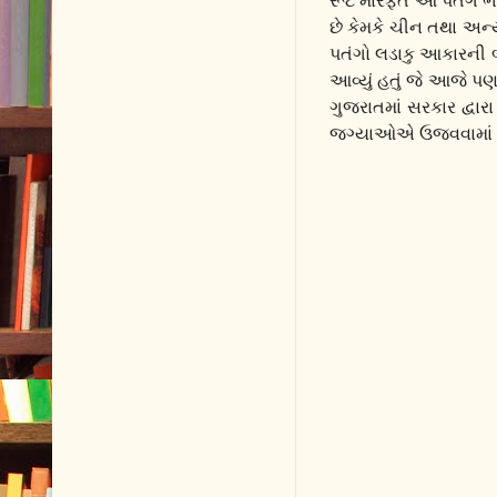
રૂટ મારફતે આ પતંગ ભા
છે કેમકે ચીન તથા અન્
પતંગો લડાકુ આકારની 
આવ્યું હતું જે આજે પણ
ગુજરાતમાં સરકાર દ્વા
જગ્યાઓએ ઉજવવામાં 