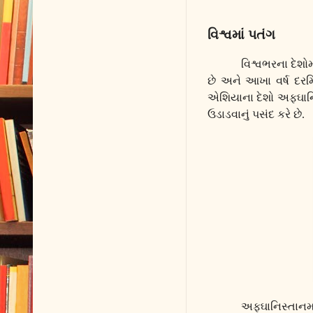
વિશ્વમાં પતંગ
વિશ્વભરના દેશો
છે અને આખા વર્ષ દર
એશિયાના દેશો અફઘાન
ઉડાડવાનું પસંદ કરે છે.
અફઘાનિસ્તાનમા