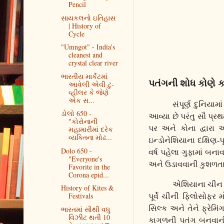
Pencil
સાયકલનો ઇતિહાસ
| History of
Cycle
"Umngot" - India's
cleanest and
crystal clear river
ભારતીય માર્કેટમાં
પતંગની શોધ કોણે ક
આવેલી એવી ટુ-
વ્હીલર કે જેણે
એક સ...
સંપૂર્ણ દુનિયા
ડોલો 650 -
આવ્યા છે પરંતુ સૌ પ્ર
"કોરોનાની
પર અને કોના દ્વારા
મહામારીમાં દરેક
વ્યક્તિના મોઢ...
ઇન્ડોનેશિયાના દક્ષિણ-
Dolo 650 -
વર્ષ પહેલા ગુફામાં 
"Everyone's
અને ઉડાવવાની કુશળતા
Favorite in the
Corona epid...
એશિયાના ચીન દ
History of Kites &
Festivals
પૂર્વે ચીની ફિલોસોફર
સિલ્ક અને તેને ફ્રે
ભારતમાં સૌથી વધુ
વિઝીટ થતી 10
કાગળની પતંગ બનવાની 