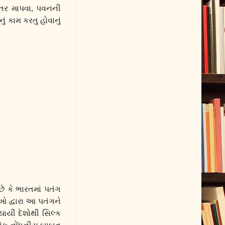
તર માપવા
,
પવનની
ું કામ કરતુ હોવાનું
ે કે ભારતમાં પતંગ
ઓ દ્વારા આ પતંગને
યાયી દેશોથી સિલ્ક