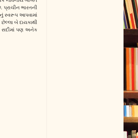
ે એક નોંધનીય બાબત
ે. પ્રાચીન ભારતની
ં સ્વરૂપ આપવામાં
 છેલ્લા બે દાયકાથી
મી સદીમાં પણ અનેક