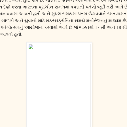
રતમાં આવી હોઈ શકે છે. ભારતમાં પતંગને એક નવો રૂપ રંગ મળ્યો ત
ય દેશો કરતા ભારતના પ્રાચીન સમયમાં વપરાતી પતંગો જુદી તરી આવે છ
બનાવવામાં આવતી હતી અને મુઘલ સમયમાં પતંગ ઉડાવવાને રમત-ગમતનુ
 બાળકો અને યુવાનો માટે મકરસંક્રાંતિના સમયે મનોરંજનનું માધ્યમ છે.
રા પતંગોત્સવનું આયોજન કરવામાં આવે છે જે ભારતમાં 17 મી અને 18 
આવતો હતો.