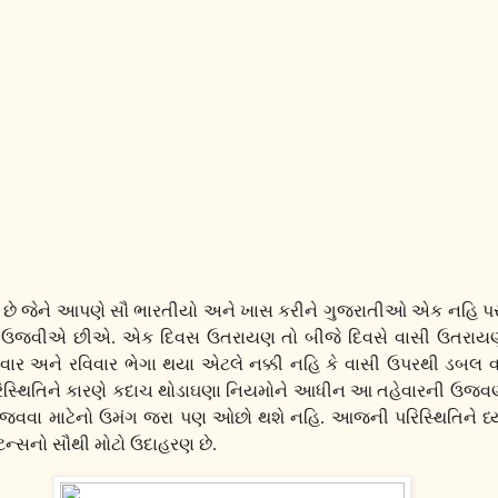
 જેને આપણે સૌ ભારતીયો અને ખાસ કરીને ગુજરાતીઓ એક નહિ પરંત
ાથે ઉજવીએ છીએ. એક દિવસ ઉતરાયણ તો બીજે દિવસે વાસી ઉતર
વાર અને રવિવાર ભેગા થયા એટલે નક્કી નહિ કે વાસી ઉપરથી ડબલ
િસ્થિતિને કારણે કદાચ થોડાઘણા નિયમોને આધીન આ તહેવારની ઉજવ
 ઉજવવા માટેનો ઉમંગ જરા પણ ઓછો થશે નહિ. આજની પરિસ્થિતિને ધ્ય
ટન્સનો સૌથી મોટો ઉદાહરણ છે.