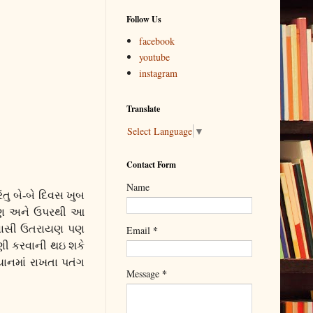
Follow Us
facebook
youtube
instagram
Translate
Select Language
▼
Contact Form
Name
ુ બે-બે દિવસ ખુબ
ાયણ અને ઉપરથી આ
 વાસી ઉતરાયણ પણ
*
Email
ણી કરવાની થઇ શકે
ાનમાં રાખતા પતંગ
*
Message