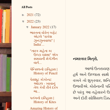
All Posts
2021
(72)
►
2022
(23)
▼
January 2022
(17)
▼
ભારતના વોરેન બફેટ
એટલે "રાકેશ
ઝુનઝુનવાલા" |
India'...
"તારક મહેતા કા
ઉલ્ટા ચશ્મા" એક
સમયની મેગેઝીન
નમસ્કાર મિત્રો
,
વાર્ત...
આજે ઉતરાયણ છે
પેન્સિલનો ઇતિહાસ |
History of Pencil
હર્ષ અને ઉલ્લાસ સ
પેરાશૂટ કોકોનટ
વખતે તો શુક્રવાર
,
શનિ
ઓઇલ - ખાવાનું
ઉજવીએ. કોરોનાની પર
તેલ કેવી રીતે દરેક
ભા...
છે પરંતુ આ તહેવારને
પતંગનો ઇતિહાસ |
અને દોરી સોશિયલ ડિસ્
History of Kites
Amazing History of