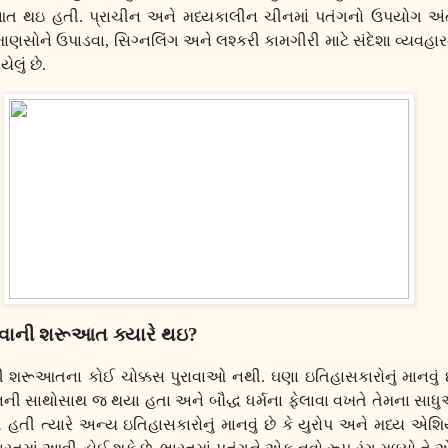
આત થઇ હતી. પ્રાચીન અને મધ્યકાલીન ચીનમાં પતંગનો ઉપયોગ અં
માણસોને ઉપાડવા
,
સિગ્નલિંગ અને લશ્કરી કામગીરી માટે સંદેશા વ્યવહારન
ેલું છે.
ડવાની શરૂઆત ક્યારે થઇ
?
ી શરૂઆતના કોઈ ચોક્કસ પુરાવાઓ નથી. ઘણા ઇતિહાસકારોનું માનવું છ
ી સાથોસાથ જ થયા હતા અને બૌદ્ધ ધર્મના ફેલાવા વખતે તેમના સાધુ
ી ત્યારે અન્ય ઇતિહાસકારોનું માનવું છે કે યુરોપ અને મધ્ય એશિ