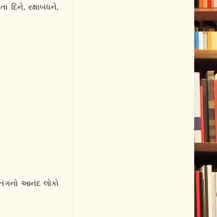
રતા દિને
,
રક્ષાબંધને
,
પતંગનો આનંદ લોકો