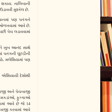
 શકાય. તાલિબાની
ાવવી મુશ્કેલ છે.
્તાનમાં પણ પતંગને
 ઓળખવામાં આવે છે.
પછી પેચ લડાવવામાં
ગને ખુબ આનંદ સાથે
ં પતંગની પૂંછડીની
ે. મલેશિયામાં પણ
પાળ એશિયાયી દેશોથી
બાજી અને પેચબાજી
રમકડાંઓ
,
ફુગ્ગાઓ
માં આવે છે જે 14
ગબાજી કરવામાં આવે