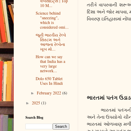
વેબસાઇટ્સ | Top
તરીકે વાપરવાની શરૂ
10 M...
દિશા અને જોર માપવા
,
Science behind
"sneezing",
વિવરણ ઇતિહાસમાં નોંધાય
which is
considered omi...
જૂની ભારતીય રેલ્વે
સિસ્ટમ અને
આજના રેલ્વેના
ખૂબ મો...
How can we say
that India has a
very large
network...
Dolo 650 Tablet
Uses In Hindi
February 2022
(6)
►
ભારતમાં પતંગ ઉડા
2025
(1)
►
ભારતમાં પતંગન
અને તેના ઉપયોગો ચીનન
Search Blog
ભારતમાં ઓળખાણ મળી હત