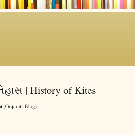
હાસ | History of Kites
(Gujarati Blog)
ni