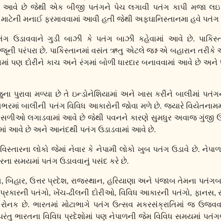
ાં આવે છે જેથી એક બીજી પતંગને પેચ લગાવી પતંગ કાપી મજા લઇ
 માટેની મનાઈ ફરમાવવામાં આવી હતી જેથી અફઘાનિસ્તાનમા હવે પતંગ ઉડ
પતંગ ઉડાવવાને ગુડી બાઝી કે પતંગ બાઝી કહેવામાં આવે છે. પાકિસ
જૂની પરંપરા છે. પાકિસ્તાનમાં વસંત ઋતુ એટલે જશ્ન એ બહારાન તરીકે
માં પણ દોરીને કાચ અને રંગમાં બોળી ધારદાર બનાવવામાં આવે છે અને 
ના પુરાવા મળ્યા છે તે ઇન્ડોનેશિયામાં અને ખાસ કરીને બાલીમાં પતં
્વભરમાં બાલીની પતંગ વિવિધ આકારોની જોવા મળે છે. જયારે વિયેતનામમા
ંસળીઓ લગાડવામાં આવે છે જેથી પવનને કારણે સુમધુર અવાજ ગુંજી ઉઠ
માં આવે છે અને આનંદથી પતંગ ઉડાડવામાં આવે છે.
 વિસ્તારના લોકો જેમાં નેવાર કે નેપામી લોકો ખુબ પતંગ ઉડાવે છે. ને
બરના સમયમાં પતંગ ઉડાવવાનું પસંદ કરે છે.
ત
,
બિહાર
,
ઉત્તર પ્રદેશ
,
રાજસ્થાન
,
હરિયાણા અને પંજાબ તેમના પતંગ
 પ્રકારની પતંગો
,
ખેંચ-ઢીલની દોરીઓ
,
વિવિધ આકારની પતંગો
,
ફાનસ
,
ોનક છે. ભારતમાં મોટાભાગે પતંગ ઉત્સવ મકરસંક્રાતિમાં જ ઉજવવા
ંતુ ભારતના વિવિધ પ્રદેશોમાં પણ નેપાળની જેમ વિવિધ સમયમાં પતં