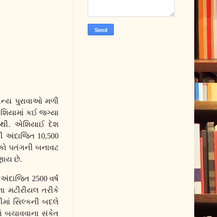
ન્ય પુરાવાઓ મળી
 એશિયામાં કઈ જગ્યા
નથી. એશિયાઈ દેશ
જથી અંદાજિત 10,500
ોકો પતંગની બનાવટ
ાય છે.
ંદાજિત 2500 વર્ષ
ગના મટીરીયલ તરીકે
માં સિલ્કની બદલે
ં બચાવવાના સંકેત