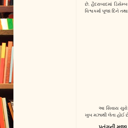
છે. હૈદરાબાદમાં ડિસેમ્
વિશ્વકર્મા પૂજા દિને ત
આ સિવાય યુરો
ખુબ મઝાથી લેતા હોઈ છ
પતંગની મજા 