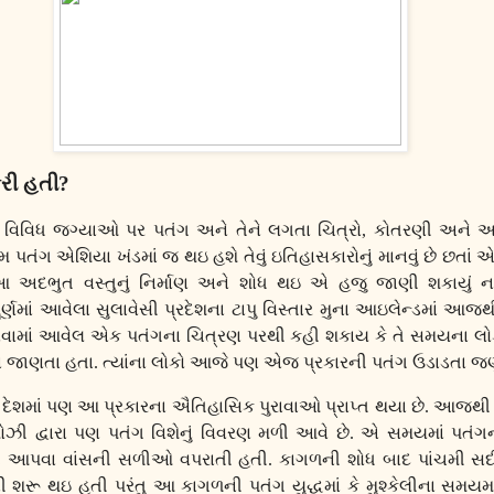
રી હતી
?
માં વિવિધ જગ્યાઓ પર પતંગ અને તેને લગતા ચિત્રો
,
કોતરણી અને અ
થમ પતંગ એશિયા ખંડમાં જ થઇ હશે તેવું ઇતિહાસકારોનું માનવું છે છતાં
 આ અદભુત વસ્તુનું નિર્માણ અને શોધ થઇ એ હજુ જાણી શકાયું 
પૂર્ણમાં આવેલા સુલાવેસી પ્રદેશના ટાપુ વિસ્તાર મુના આઇલેન્ડમાં આ
બનાવવામાં આવેલ એક પતંગના ચિત્રણ પરથી કહી શકાય કે તે સમયના લ
 જાણતા હતા. ત્યાંના લોકો આજે પણ એજ પ્રકારની પતંગ ઉડાડતા જણ
ેશમાં પણ આ પ્રકારના ઐતિહાસિક પુરાવાઓ પ્રાપ્ત થયા છે. આજથી અ
 મોઝી દ્વારા પણ પતંગ વિશેનું વિવરણ મળી આવે છે. એ સમયમાં પતં
મિંગ આપવા વાંસની સળીઓ વપરાતી હતી. કાગળની શોધ બાદ પાંચમી સદી
શરૂ થઇ હતી પરંતુ આ કાગળની પતંગ યુદ્ધમાં કે મુશ્કેલીના સમયમા