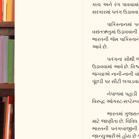
કાચ અને રંગ પાવવામ
સરકારમાં પતંગ ઉડાવવા
પાકિસ્તાનમાં 
વસંતઋતુમાં ઉડાવવાની 
ભારતની જેમ પાકિસ્તાન
આવે છે.
પતંગના સૌથી જુ
ઉડાવવામાં આવે છે. વિશ
જગ્યાએ નાની-નાની વા
પૂંછડી પર સીટી લગાડવા
નેપાળમાં પહાડી
વિરુદ્ધ ઓગસ્ટ-સપ્ટેમ્
ભારતમાં ગુજરા
માટે જાણીતા છે. વિવિધ
ભારતની પતંગબાજીની ર
જાન્યુઆરીએ હોય છે પર