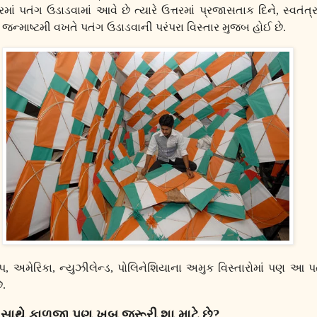
બરમાં પતંગ ઉડાડવામાં આવે છે ત્યારે ઉત્તરમાં પ્રજાસતાક દિને
,
સ્વતંત્
થા જન્માષ્ટમી વખતે પતંગ ઉડાડવાની પરંપરા વિસ્તાર મુજબ હોઈ છે.
પ
,
અમેરિકા
,
ન્યુઝીલેન્ડ
,
પોલિનેશિયાના અમુક વિસ્તારોમાં પણ આ 
ે.
સાથે કાળજી પણ ખુબ જરૂરી શા માટે છે
?