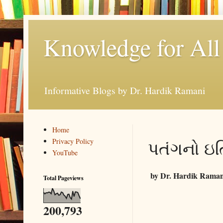
Knowledge for All
Informative Blogs by Dr. Hardik Ramani
Home
Privacy Policy
પતંગનો ઇતિ
YouTube
by Dr. Hardik Rama
Total Pageviews
200,793