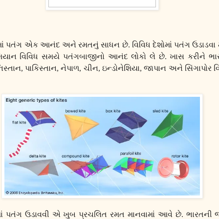
માં પતંગ એક આનંદ અને રમતનું સાધન છે. વિવિધ દેશોમાં પતંગ ઉડાડવા 
મિયાન વિવિધ સમયે પતંગબાજીનો આનંદ લોકો લે છે. ખાસ કરીને ભ
િસ્તાન
,
પાકિસ્તાન
,
નેપાળ
,
ચીન
,
ઇન્ડોનેશિયા
,
જાપાન અને સિંગાપોર વ
ં પતંગ ઉડાવવી એ ખુબ પ્રચલિત રમત માનવામાં આવે છે. ભારતની જેમ