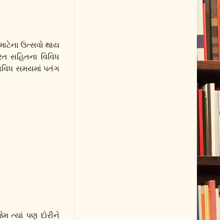
માટેના ઉત્સવો થાય
ારત સહિતના વિવિધ
િવિધ સમયમાં પતંગ
 ત્યાં પણ દોરીને